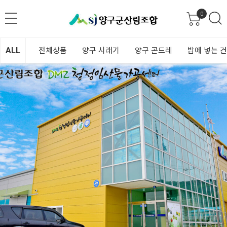
0
ALL
전체상품
양구 시래기
양구 곤드레
밥에 넣는 