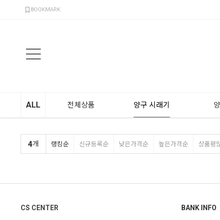
검색
BOOKMARK
ALL
전체상품
양구 시래기
양
4
개
랭킹순
신규등록순
낮은가격순
높은가격순
상품평
CS CENTER
BANK INFO