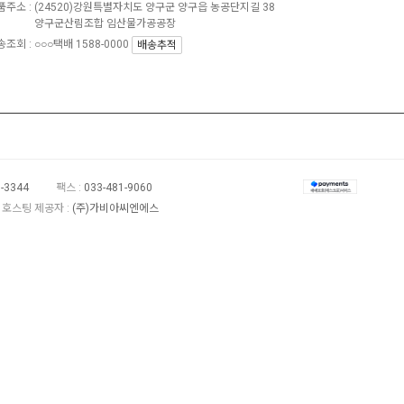
품주소 :
(24520)강원특별자치도 양구군 양구읍 농공단지길 38
양구군산림조합 임산물가공공장
조회 : ○○○택배 1588-0000
배송추적
1-3344
팩스 :
033-481-9060
호스팅 제공자 :
(주)가비아씨엔에스