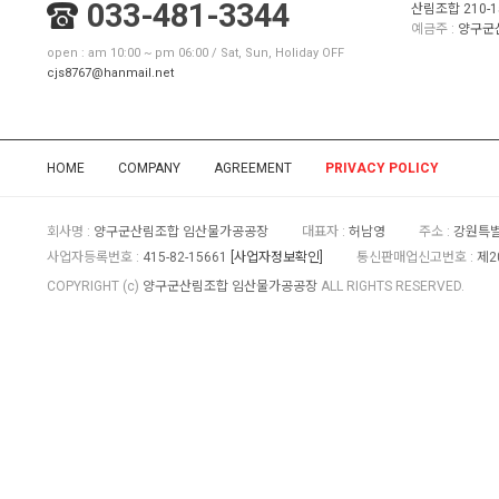
033-481-3344
산림조합 210-1
예금주 :
양구군
open : am 10:00 ~ pm 06:00 / Sat, Sun, Holiday OFF
cjs8767@hanmail.net
HOME
COMPANY
AGREEMENT
PRIVACY POLICY
회사명 :
양구군산림조합 임산물가공공장
대표자 :
허남영
주소 :
강원특별
사업자등록번호 :
415-82-15661
[사업자정보확인]
통신판매업신고번호 :
제2
COPYRIGHT (c)
양구군산림조합 임산물가공공장
ALL RIGHTS RESERVED.