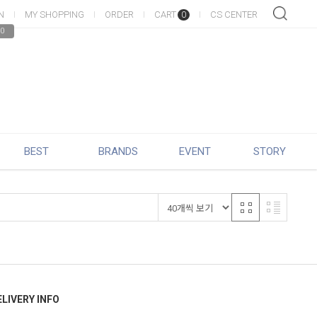
N
MY SHOPPING
ORDER
CART
CS CENTER
0
0
BEST
BRANDS
EVENT
STORY
ELIVERY INFO