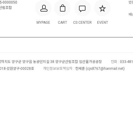
5-0000050
반
산림조합
배송
MYPAGE
CART
CS CENTER
EVENT
자치도 양구군 양구읍 농공단지길 38 양구군산림조합 임산물가공공장
전화 :
033-48
018-강원양구-00028호
개인정보보호책임자 :
천세훈 (
cjs8767@hanmail.net
)