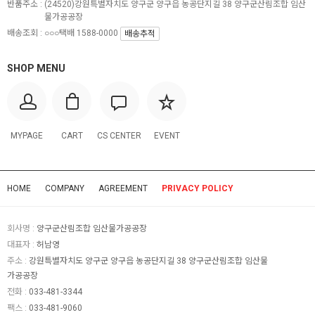
반품주소 :
(24520)강원특별자치도 양구군 양구읍 농공단지길 38 양구군산림조합 임산
물가공공장
배송조회 : ○○○택배 1588-0000
배송추적
SHOP MENU
MYPAGE
CART
CS CENTER
EVENT
HOME
COMPANY
AGREEMENT
PRIVACY POLICY
회사명 :
양구군산림조합 임산물가공공장
대표자 :
허남영
주소 :
강원특별자치도 양구군 양구읍 농공단지길 38 양구군산림조합 임산물
가공공장
전화 :
033-481-3344
팩스 :
033-481-9060