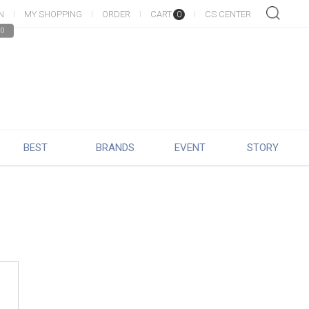
N
MY SHOPPING
ORDER
CART
CS CENTER
0
0
BEST
BRANDS
EVENT
STORY